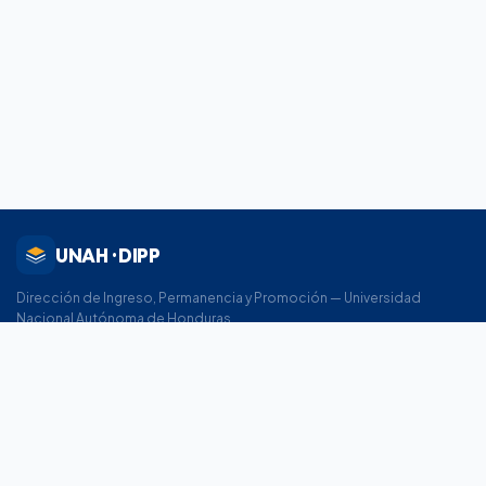
UNAH · DIPP
Dirección de Ingreso, Permanencia y Promoción — Universidad
Nacional Autónoma de Honduras.
ACCESOS RÁPIDOS
Sistema de pregrado
Sistema de posgrado